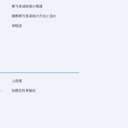
椎弓形成術後の看護
腰椎椎弓形成術の方法と流れ
体験談
上肢痛
い
頚椎症性脊髄症