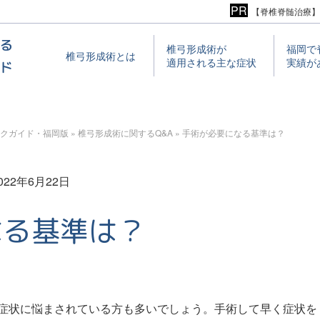
【脊椎脊髄治療】
椎⼸形成術が
福岡で
椎⼸形成術とは
適⽤される主な症状
実績が
クガイド・福岡版
»
椎弓形成術に関するQ&A
»
手術が必要になる基準は？
022年6月22日
なる基準は？
症状に悩まされている方も多いでしょう。手術して早く症状を