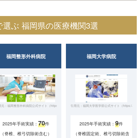
で選ぶ
福岡県の医療機関3選
福岡整形外科病院
福岡大学病院
/www.shinkomonji-hp.jp/）
元：福岡整形外科病院公式サイト（https://www.fukuokaseikei.com/）
引用元：福岡大学医学部公式サイト（https://www.med.fu
70
9
2025年手術実績：
件
2025年手術実績：
件
（脊椎、椎弓切除術含む）
（脊椎固定術、椎弓切除術含