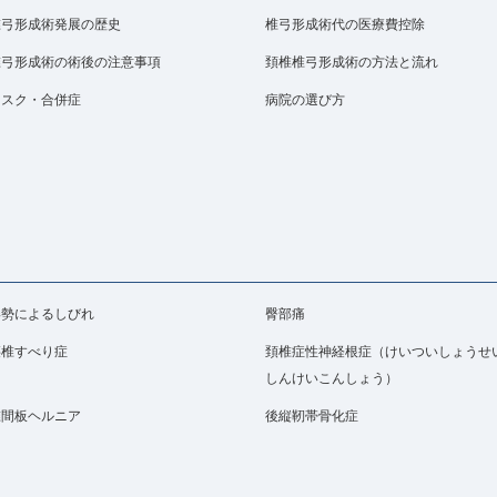
椎弓形成術発展の歴史
椎弓形成術代の医療費控除
椎弓形成術の術後の注意事項
頚椎椎弓形成術の方法と流れ
リスク・合併症
病院の選び方
姿勢によるしびれ
臀部痛
腰椎すべり症
頚椎症性神経根症（けいついしょうせ
しんけいこんしょう）
椎間板ヘルニア
後縦靭帯骨化症