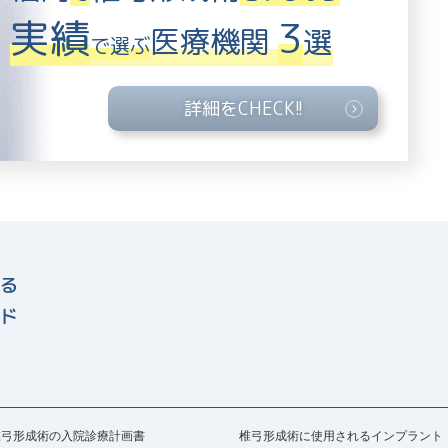
実績
3
医療機関
選
で選ぶ
詳細をCHECK!!
椎弓形成術の入院診療計画書
椎弓形成術に使用されるインプラント