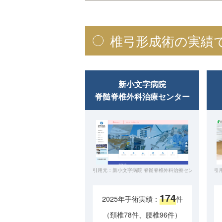
椎弓形成術の実績
新小文字病院
脊髄脊椎外科治療センター
引用元：新小文字病院 脊髄脊椎外科治療センター公式サイト（https:/
引用
174
2025年手術実績：
件
（頚椎78件、腰椎96件）