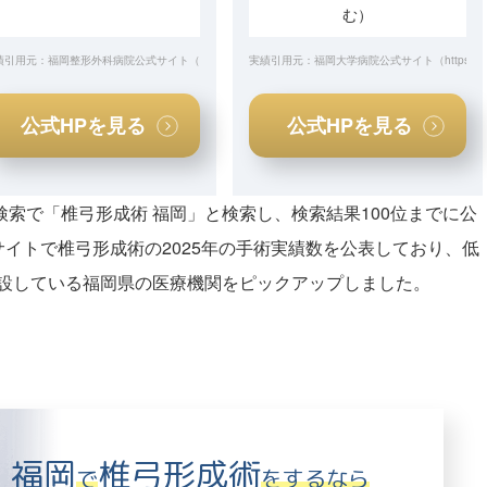
む）
式サイト（
績引用元：福岡整形外科病院公式サイト（
https://www.shinkomonji-hp.jp/storage/uploads/block/202602/20260217_184928.pdf
https://www.fukuokaseikei.com/profession/ope-table/
実績引用元：福岡大学病院公式サイト（
https://
）
）
公式HPを見る
公式HPを見る
gle検索で「椎弓形成術 福岡」と検索し、検索結果100位までに公
サイトで椎弓形成術の2025年の手術実績数を公表しており、低
設している福岡県の医療機関をピックアップしました。
福岡
椎⼸形成術
で
をするなら