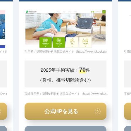
/www.shinkomonji-hp.jp/)
引用元：福岡整形外科病院公式サイト（https://www.fukuokaseikei.com/）
引用元：
70
2025年手術実績：
件
（脊椎、椎弓切除術含む）
式サイト（
https://www.shinkomonji-hp.jp/storage/uploads/block/202602/20260217_184928.pdf
実績引用元：福岡整形外科病院公式サイト（
https://www.fukuokaseikei.com/prof
実績
）
公式HPを見る