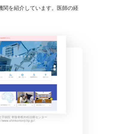
機関を紹介しています。医師の経
文字病院 脊髄脊椎外科治療センター
://www.shinkomonji-hp.jp//