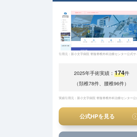
引用元：新小文字病院 脊髄脊椎外科治療センター公式サイト(https:/
174
2025年手術実績：
件
（頚椎78件、腰椎96件）
実績引用元：新小文字病院 脊髄脊椎外科治療センター公
公式HPを見る