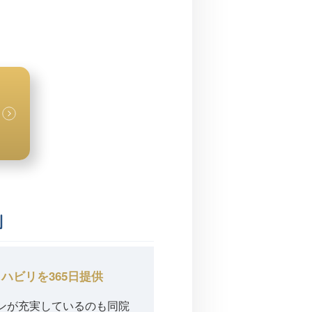
制
リハビリを
365日提供
ンが充実しているのも同院