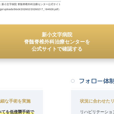
：新小文字病院 脊髄脊椎外科治療センター公式サイト
orage/uploads/block/202602/20260217_184928.pdf
）
新小文字病院
脊髄脊椎外科治療センターを
公式サイトで確認する
フォロー体
繊細な手術を実施
状況に合わせた
べてを低侵襲手術で
リハビリテーショ