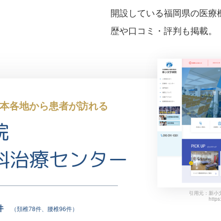
開設している福岡県の医療
歴や口コミ・評判も掲載。
本各地から患者が訪れる
院
科治療センター
引用元：新小
https
件
（頚椎78件、腰椎96件）