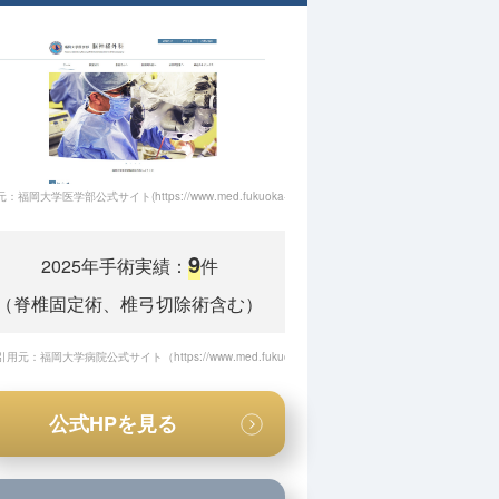
福岡大学医学部公式サイト(https://www.med.fukuoka-u.ac.jp/neurosur/index.html)
9
2025年手術実績：
件
（脊椎固定術、椎弓切除術含む）
ession/ope-table/
引用元：福岡大学病院公式サイト（
）
https://www.med.fukuoka-u.ac.jp/neurosur/patient_result.html
）
公式HPを見る