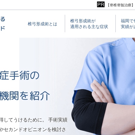
【脊椎脊髄治療】
椎⼸形成術が
福岡で
椎⼸形成術とは
適⽤される主な症状
実績が
症手術の
機関を紹介
得してうけるために。 手術実績
やセカンドオピニオンを検討さ