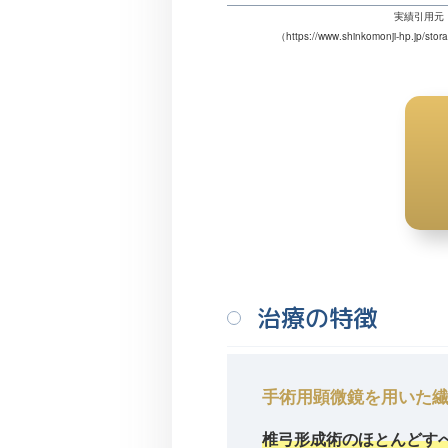
実績引用元
（
https://www.shinkomonji-hp.jp/st
治療の特徴
手術用顕微鏡を用いた
椎弓形成術のほとんどす