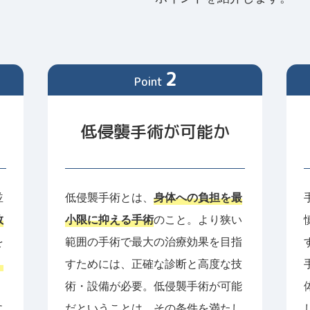
2
Point
低侵襲⼿術が可能か
並
低侵襲手術とは、
身体への負担を最
数
小限に抑える手術
のこと。より狭い
を
範囲の手術で最大の治療効果を目指
、
すためには、正確な診断と高度な技
術・設備が必要。低侵襲手術が可能
に
だということは、その条件を満たし